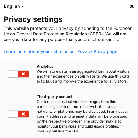
WERBUNG
English
Ein
Privacy settings
This website protects your privacy by adhering to the European
Union General Data Protection Regulation (GDPR). We will not
use your data for any purpose that you do not consent to.
Suche öffnen
Navi
Learn more about your rights on our Privacy Policy page
Analytics
We will store data in an aggregated form about visitors
and their experiences on our website. We use this data
to fix bugs and improve the experience for all visitors.
Third-party content
Content such as text video or images from third
parties, e.g. content from other websites, social
German
networks or platforms may be displayed. In any case,
your IP address and telemetry data will be processed
News
08/06/2023
by the respective provider. The provider may also
monitor your behaviour and build usage profiles,
possibly outside the EEA.
AHK Weltwirtschaftsausblick