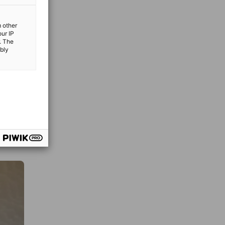
m other
our IP
. The
ibly