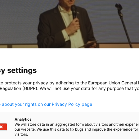
y settings
te protects your privacy by adhering to the European Union General
 bedeutsamen Meilenstein, indem sie 140
 Regulation (GDPR). We will not use your data for any purpose that y
nen haben eine reiche Geschichte der
.
eges medizinische Hilfe an Südkorea
 about your rights on our Privacy Policy page
 in Deutschland arbeiteten.
ärken sie, indem Deutschland der größte
Analytics
We will store data in an aggregated form about visitors and their experi
 der drittgrößte Handelspartner
our website. We use this data to fix bugs and improve the experience for 
ürdigen, fand am 4. April eine
visitors.