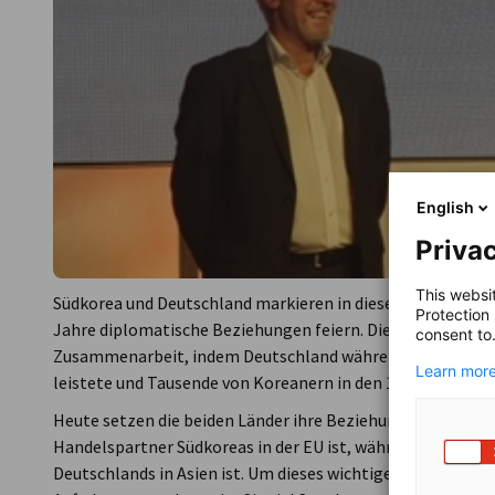
English
Privac
This websi
Südkorea und Deutschland markieren in diesem Jahr einen
Protection
Jahre diplomatische Beziehungen feiern. Die beiden Natio
consent to
Zusammenarbeit, indem Deutschland während des Koreakri
Learn more
leistete und Tausende von Koreanern in den 1960er Jahren
Heute setzen die beiden Länder ihre Beziehung fort und st
Handelspartner Südkoreas in der EU ist, während Südkorea
Deutschlands in Asien ist. Um dieses wichtige Ereignis zu w