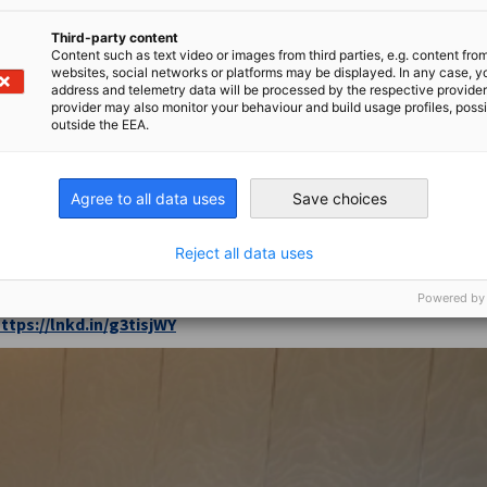
eutsche Gemeinschaft in Südkorea
Third-party content
Content such as text video or images from third parties, e.g. content fro
anischen Botschafter ihre Begeisterung für
websites, social networks or platforms may be displayed. In any case, y
address and telemetry data will be processed by the respective provider
en Bereichen Technologie und Klimaschutz,
provider may also monitor your behaviour and build usage profiles, poss
nologien. Beide Seiten hoben die
outside the EEA.
f Regeln basierenden internationalen
Agree to all data uses
Save choices
EO von Porsche Korea, betonte die Bedeutung
er Wirtschaft. Er äußerte seine Hoffnungen
Reject all data uses
hen Deutschland und Südkorea und betonte,
en Rest der Welt beeinflussen könnte.
Powered by
ttps://lnkd.in/g3tisjWY