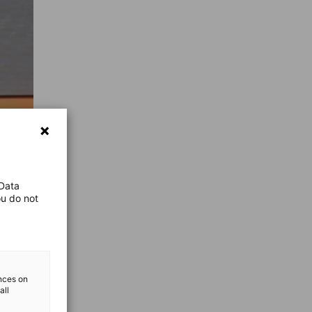
 Data
ou do not
ences on
all