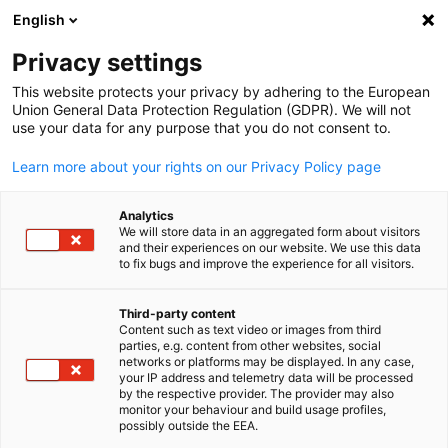
WERBUNG
English
Ein
Privacy settings
This website protects your privacy by adhering to the European
Union General Data Protection Regulation (GDPR). We will not
use your data for any purpose that you do not consent to.
Suche öffnen
Navi
Learn more about your rights on our Privacy Policy page
Analytics
We will store data in an aggregated form about visitors
and their experiences on our website. We use this data
to fix bugs and improve the experience for all visitors.
Third-party content
Content such as text video or images from third
parties, e.g. content from other websites, social
German
networks or platforms may be displayed. In any case,
your IP address and telemetry data will be processed
News
30/09/2025
by the respective provider. The provider may also
monitor your behaviour and build usage profiles,
possibly outside the EEA.
AHK Korea und FKCCI: Empfang