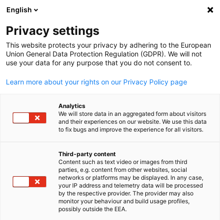
WERBUNG
English
Ein
Privacy settings
This website protects your privacy by adhering to the European
Union General Data Protection Regulation (GDPR). We will not
use your data for any purpose that you do not consent to.
Suche öffnen
Navi
Learn more about your rights on our Privacy Policy page
Analytics
We will store data in an aggregated form about visitors
and their experiences on our website. We use this data
to fix bugs and improve the experience for all visitors.
Third-party content
Content such as text video or images from third
parties, e.g. content from other websites, social
German
networks or platforms may be displayed. In any case,
your IP address and telemetry data will be processed
News
27/06/2025
by the respective provider. The provider may also
monitor your behaviour and build usage profiles,
possibly outside the EEA.
Stärkung der nächsten