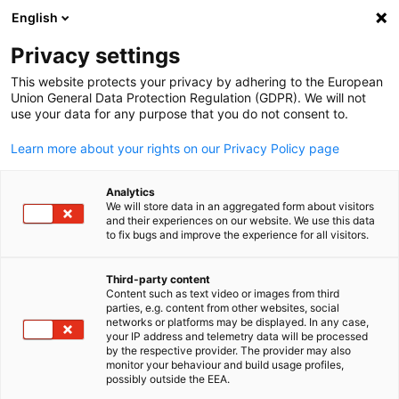
WERBUNG
English
Ein
Privacy settings
This website protects your privacy by adhering to the European
Union General Data Protection Regulation (GDPR). We will not
use your data for any purpose that you do not consent to.
Suche öffnen
Navi
Learn more about your rights on our Privacy Policy page
Analytics
We will store data in an aggregated form about visitors
and their experiences on our website. We use this data
to fix bugs and improve the experience for all visitors.
Third-party content
Content such as text video or images from third
parties, e.g. content from other websites, social
German
networks or platforms may be displayed. In any case,
your IP address and telemetry data will be processed
News
10/02/2026
by the respective provider. The provider may also
monitor your behaviour and build usage profiles,
possibly outside the EEA.
KGCCI veranstaltet