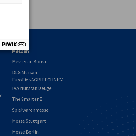
vest
Messen
Messen in Korea
DLG Messen -
EuroTier/AGRITECHNICA
IAA Nutzfahrzeuge
y
The Smarter E
Spielwarenmesse
Messe Stuttgart
Messe Berlin