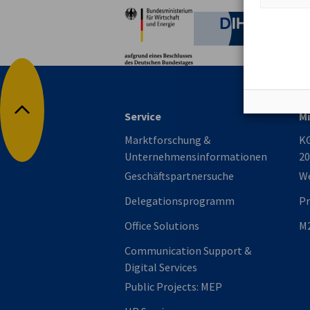
Partner
Deutsche 
Service
Mi
Nach oben
Marktforschung &
KG
Unternehmensinformationen
20
Geschäftspartnersuche
We
Delegationsprogramm
P
Office Solutions
M2
Communication Support &
Digital Services
Public Projects: MEP