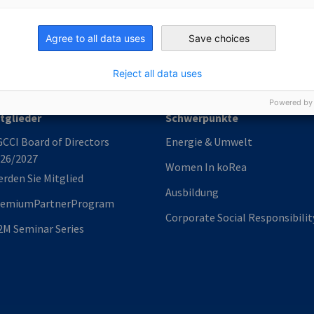
Industrie- und Handelskammer
Industrie- und Handelskammer
AHK.de
Germany Trade & In
Agree to all data uses
Save choices
Reject all data uses
Powered by
tglieder
Schwerpunkte
CCI Board of Directors
Energie & Umwelt
26/2027
Women In koRea
rden Sie Mitglied
Ausbildung
remiumPartnerProgram
Corporate Social Responsibilit
M Seminar Series