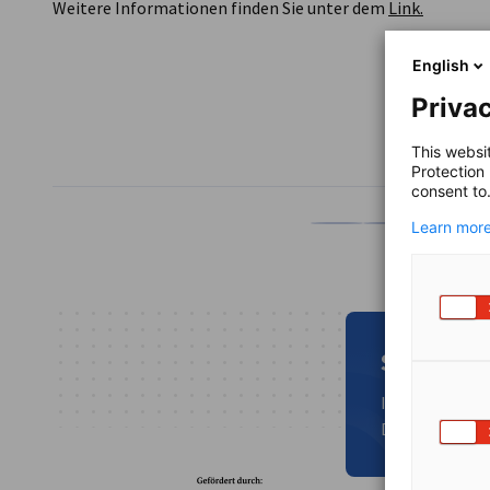
Weitere Informationen finden Sie unter dem
Link.
English
Privac
TEILEN
This websi
Protection
consent to
Learn more
Auf Facebook teilen
Auf LinkedIn teil
Auf X teil
Auf
Suchen Si
In unserem In
Downloads, Vid
Bundesministerium für W