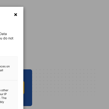
 Data
ou do not
ences on
all
 INFO HUB
m other
our IP
. The
ibly