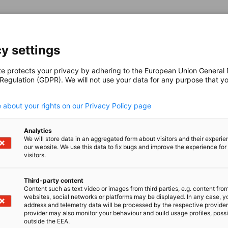
y settings
te protects your privacy by adhering to the European Union General
 Regulation (GDPR). We will not use your data for any purpose that y
.
 about your rights on our Privacy Policy page
en
en
 Xing teilen
Kopiere URL zum Clipboard
Analytics
We will store data in an aggregated form about visitors and their experi
our website. We use this data to fix bugs and improve the experience for 
visitors.
e etwas Anderes?
Third-party content
ZUM
formationszentrum finden Sie aktuelle Neuigkeiten,
Content such as text video or images from third parties, e.g. content fro
websites, social networks or platforms may be displayed. In any case, y
eos, Podcasts...
address and telemetry data will be processed by the respective provider
provider may also monitor your behaviour and build usage profiles, poss
outside the EEA.
irtschaft und Energie