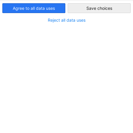
다. TtT의 핵심은 기업 내 트레이너로서 향후 맡게 될 역할과 
South Korea
Agree to all data uses
Save choices
에 대한 준비에 있습니다.
트레이너 양성 과정 자격시험
Reject all data uses
사례 기반 문제
객관식
필기 시험
총 180분
수업 시행
전문 면담
실기 시험
최대 15분
TtT 시험 합격 후에는 독일연방상공회의소(DIHK)와 주한독
일상공회의소에서 발급하는 자격증이 수여됩니다. 이 자격
증은 소지자가 트레이너로서의 교육적 역량을 갖추었음을
공식적으로 증명합니다.
트레이너서로 활동하기 위해서는 직무 및 교육 분야에서의
전문 지식, 실무 능력, 그리고 교육 전달 역량이 필수적입니