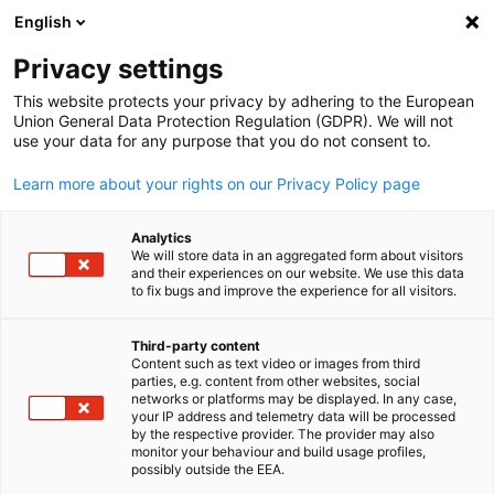
English
검색 열기
탐색
환
Privacy settings
This website protects your privacy by adhering to the European
Union General Data Protection Regulation (GDPR). We will not
use your data for any purpose that you do not consent to.
Learn more about your rights on our Privacy Policy page
Analytics
We will store data in an aggregated form about visitors
and their experiences on our website. We use this data
to fix bugs and improve the experience for all visitors.
KGCCI
자격 사항
Third-party content
Content such as text video or images from third
Korean
parties, e.g. content from other websites, social
networks or platforms may be displayed. In any case,
Train the Trainer(TtT)과정은 독일연방상공회의소(DIHK)와 
your IP address and telemetry data will be processed
독일상공회의소의 인증서를 통해 트레이너 양성 과정으로서의
by the respective provider. The provider may also
monitor your behaviour and build usage profiles,
직무 및 교육 역량을 공식적으로 증명합니다. 시험은 네 가지 
possibly outside the EEA.
영역으로 구성되며, 필기시험과 실기시험으로 나뉘어 진행됩