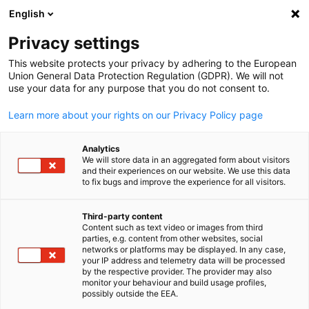
English
검색 열기
탐색
환
Privacy settings
This website protects your privacy by adhering to the European
Union General Data Protection Regulation (GDPR). We will not
use your data for any purpose that you do not consent to.
Learn more about your rights on our Privacy Policy page
Analytics
We will store data in an aggregated form about visitors
and their experiences on our website. We use this data
to fix bugs and improve the experience for all visitors.
KGCCI
산업시찰 프로그램 운영
Third-party content
Content such as text video or images from third
Korean
parties, e.g. content from other websites, social
networks or platforms may be displayed. In any case,
주한독일상공회의소디이인터네셔널은 개별업체나 사절단의 
your IP address and telemetry data will be processed
반 또는 전문 독일 방문 및 산업시찰 프로그램을 운영하고 있습
by the respective provider. The provider may also
monitor your behaviour and build usage profiles,
다.
possibly outside the EEA.