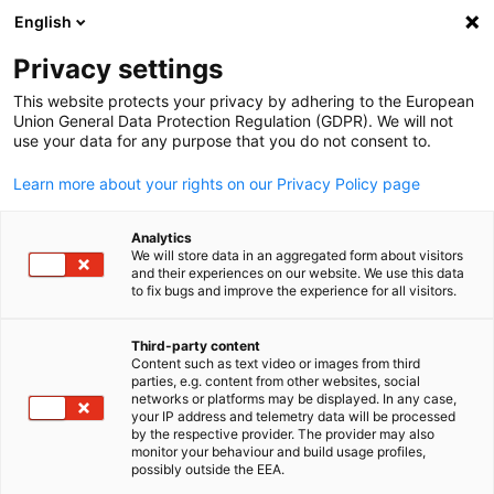
English
검색 열기
탐색
환
Privacy settings
This website protects your privacy by adhering to the European
Union General Data Protection Regulation (GDPR). We will not
use your data for any purpose that you do not consent to.
Learn more about your rights on our Privacy Policy page
Analytics
We will store data in an aggregated form about visitors
and their experiences on our website. We use this data
to fix bugs and improve the experience for all visitors.
News
07/05/2025
Third-party content
주한독일상공회의소, ‘어둠속
Content such as text video or images from third
Korean
parties, e.g. content from other websites, social
대화’ 엔비전스와 MOU 체결
networks or platforms may be displayed. In any case,
your IP address and telemetry data will be processed
by the respective provider. The provider may also
monitor your behaviour and build usage profiles,
possibly outside the EEA.
(2025년 05월 07일) 주한독일상공회의소(KGCCI, 대표 마리 안