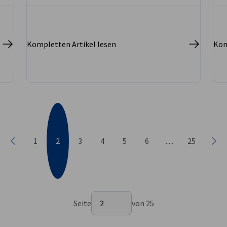
Vertretern der internationalen
Wirtschaftsgemeinschaft über
Maßnahmen zur Stärkung des
Investitionsumfelds und der globalen
Kompletten Artikel lesen
Kom
Wettbewerbsfähigkeit Koreas. Im Rahmen
des Treffens wurden unter anderem
Möglichkeiten zur Verbesserung der
Effizienz der Steuerverwaltung, zur
Verringerung administrativer Belastungen
für steuerlich konforme Unternehmen, zur
Ausweitung digitaler und
englischsprachiger Unterlagen bei
Steuerprüfungen sowie zur Stärkung
1
2
3
4
5
6
…
25
Vorherige
Näc
steuerlicher Unterstützungsmaßnahmen
für ausländisch investierte Unternehmen
in den Bereichen Forschung und
Entwicklung (F&E), Nachhaltigkeit und
Zukunftsindustrien erörtert.
Seite auswählen
Seite
2
von 25
Seite 2 von 25