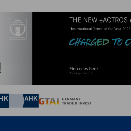
irtschaft und Energie
Industrie- und Handelskammer
Industrie- und Handelskammer
AHK.de
Germany Trade & In