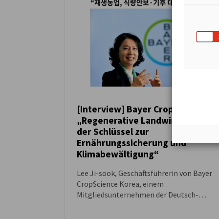
[Interview] Bayer CropScience:
„Regenerative Landwirtschaft ist
NEUIGKEITEN
der Schlüssel zur
Ernährungssicherung und
Klimabewältigung“
Lee Ji-sook, Geschäftsführerin von Bayer
CropScience Korea, einem
Mitgliedsunternehmen der Deutsch-
Koreanischen Industrie- und
Handelskammer (KGCCI), gab kürzlich ein