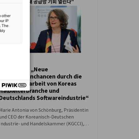
m other
our IP
. The
ibly
[Interview] „Neue
Lieferkettenchancen durch die
NEUIGKEITEN
Zusammenarbeit von Koreas
Halbleiterbranche und
Deutschlands Softwareindustrie“
Marie Antonia von Schönburg, Präsidentin
und CEO der Koreanisch-Deutschen
Industrie- und Handelskammer (KGCCI),
sprach kürzlich in einem Interview mit Asia
Economy über das wachsende Potenzial