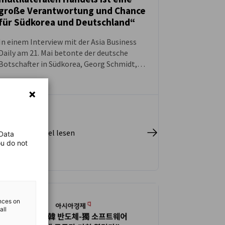
große Verantwortung und Chance
für Südkorea und Deutschland“
In einem Interview mit der Asia Business
Daily am 21. Mai betonte der deutsche
Botschafter in Südkorea, Georg Schmidt,
dass Südkorea und Deutschland angesichts
der globalen wirtschaftlichen
Sicherheitskrise ein regelbasiertes
multilaterales Handelssystem verteidigen
müssen.
pletten Artikel lesen
 Data
ou do not
ences on
all