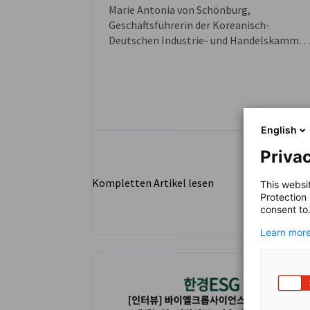
Marie Antonia von Schönburg,
Geschäftsführerin der Koreanisch-
Deutschen Industrie- und Handelskammer
(KGCCI), und Katharina Viklenko,
Direktorin und Korrespondentin Südkorea
bei Germany Trade & Invest (GTAI), teilten
kürzlich in einem Interview mit Produktio
ihre Einschätzungen zur Zukunft der
English
industriellen Zusammenarbeit zwischen
dem deutschen Maschinenbau und der
Privac
koreanischen Fertigungsindustrie.
Kompletten Artikel lesen
This websi
Protection
consent to
Learn more