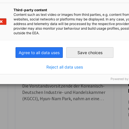
Third-party content
Content such as text video or images from third parties, e.g. content fro
websites, social networks or platforms may be displayed. In any case, y
address and telemetry data will be processed by the respective provider
provider may also monitor your behaviour and build usage profiles, poss
outside the EEA.
KGCCI-Vorstandsvorsitzende
Agree to all data uses
Save choices
nimmt am Roundtable der
NEUIGKEITEN
ausländischen Handelskammern
mit dem Nationalen Steuerdienst
Reject all data uses
teil
Powered by
Die Vorstandsvorsitzende der Koreanisch-
Deutschen Industrie- und Handelskammer
(KGCCI), Hyun-Nam Park, nahm an einem
vom National Tax Service veranstalteten
Roundtable mit ausländischen
Handelskammern teil und diskutierte
gemeinsam mit Vertreterinnen und