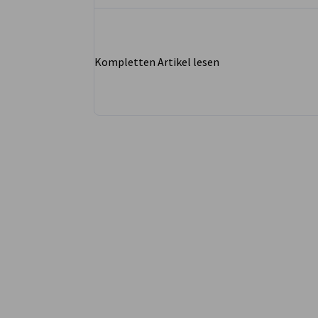
Interview mit der Wirtschaftszeitung The
Korea Economic Daily (Hankyang ESG).
Kompletten Artikel lesen