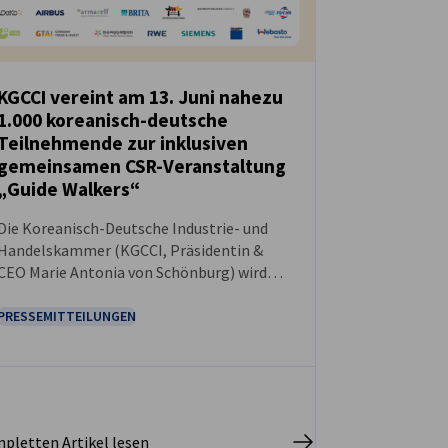
KGCCI vereint am 13. Juni nahezu
1.000 koreanisch-deutsche
NEUIGKEITEN
Teilnehmende zur inklusiven
gemeinsamen CSR-Veranstaltung
„Guide Walkers“
Die Koreanisch-Deutsche Industrie- und
Handelskammer (KGCCI, Präsidentin &
CEO Marie Antonia von Schönburg) wird
am 13. Juni 2026 gemeinsam die CSR-
Veranstaltung „Guide Walkers“ im Sangam
PRESSEMITTEILUNGEN
World Cup Park in Seoul, Südkorea,
ausrichten und dabei eine bedeutungsvolle
Initiative im Bereich Corporate Social
Responsibility (CSR) durchführen.
pletten Artikel lesen