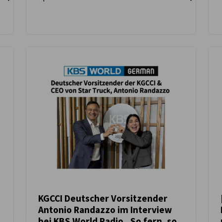
KGCCI Deutscher Vorsitzender
Antonio Randazzo im Interview
NEUIGKEITEN
bei KBS World Radio „So fern, so