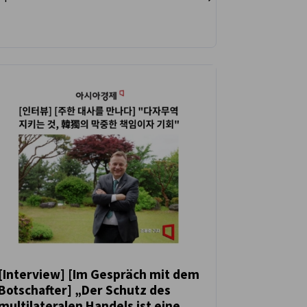
[Interview] [Im Gespräch mit dem
Botschafter] „Der Schutz des
NEUIGKEITEN
multilateralen Handels ist eine