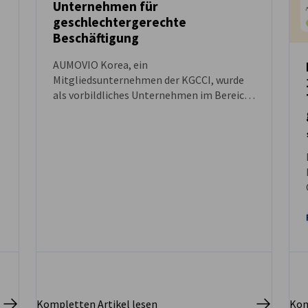
Unternehmen für
geschlechtergerechte
Beschäftigung
AUMOVIO Korea, ein
Mitgliedsunternehmen der KGCCI, wurde
als vorbildliches Unternehmen im Bereich
der Gleichstellung von Frauen und
.
Männern am Arbeitsplatz ausgezeichnet
und erhielt den Preis des koreanischen
Ministers für Beschäftigung und Arbeit.
Kompletten Artikel lesen
Kom