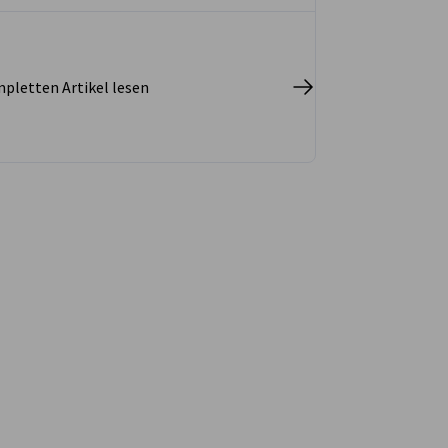
der industriellen Zusammenarbeit
zwischen Korea und Deutschland. Dabei
teilte sie Einblicke in neue Chancen
entlang der Lieferketten, insbesondere in
pletten Artikel lesen
den Bereichen Halbleiter, KI und Mobilität.
hste