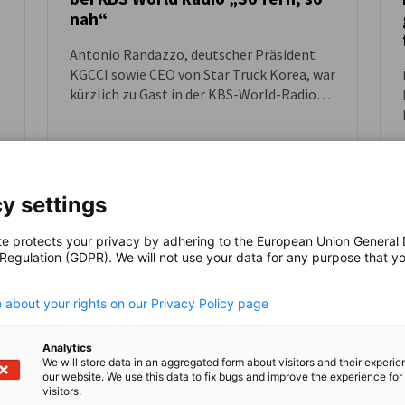
nah“
Antonio Randazzo, deutscher Präsident
KGCCI sowie CEO von Star Truck Korea, war
kürzlich zu Gast in der KBS-World-Radio-
Sendung „So fern, so nah“. In dem
n
Interview sprach er über die Erfolge des
Ausbildung-Programms sowie über die
Zukunft der deutsch-koreanischen
Industriekooperation.
y settings
Kompletten Artikel lesen
Kom
te protects your privacy by adhering to the European Union General
 Regulation (GDPR). We will not use your data for any purpose that y
.
 about your rights on our Privacy Policy page
Analytics
We will store data in an aggregated form about visitors and their experi
our website. We use this data to fix bugs and improve the experience for 
visitors.